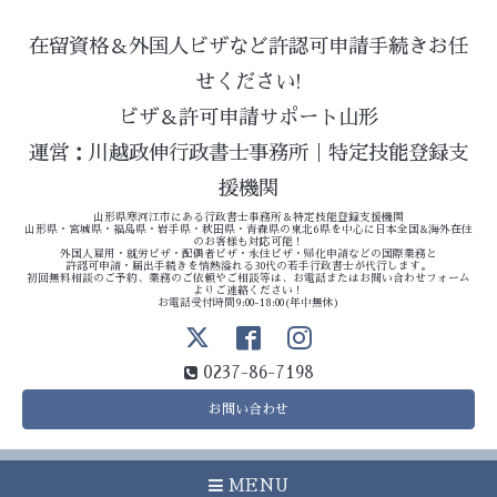
在留資格＆外国人ビザなど許認可申請手続きお任
せください!
ビザ＆許可申請サポート山形
運営：川越政伸行政書士事務所｜特定技能登録支
援機関
山形県寒河江市にある行政書士事務所＆特定技能登録支援機関
山形県・宮城県・福島県・岩手県・秋田県・青森県の東北6県を中心に日本全国&海外在住
のお客様も対応可能！
外国人雇用・就労ビザ・配偶者ビザ・永住ビザ・帰化申請などの国際業務と
許認可申請・届出手続きを情熱溢れる30代の若手行政書士が代行します。
初回無料相談のご予約、業務のご依頼やご相談等は、お電話またはお問い合わせフォーム
よりご連絡ください！
お電話受付時間9:00-18:00(年中無休)
0237-86-7198
お問い合わせ
MENU