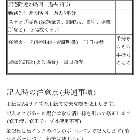
居宅附近の略図 過去3年分
勤務先付近の略図 過去3年分
スナップ写真(家族全員、結婚式、自宅、事業
所など) 3~4枚くらい
手持ち
在留カード(特別永住者証明書) 当日持参
のもの
手持ち
運転免許証(ある場合) 当日持参
のもの
記入時の注意点(共通事項)
用紙はA4サイズの用紙で丈夫な物を使用します。
記入ミスがあった場合は取り消し線を引いて修正します
(修正液、修正テープは使用不可)
筆記具は黒インクのペンかボールペンで記入します(消
せるボールペン、鉛筆は使用不可)