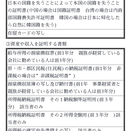
日本の国籍を失うことによって本国の国籍を失うこと
の証明書(中国の場合は国籍証明書 台湾の場合は内政
部国籍喪失許可証明書 韓国の場合は日本に帰化した
ら自然に韓国籍を失う)
在留カードの写し
③資産や収入を証明する書類
給与所得の源泉徴収票(前1年分 親族が経営している
会社に勤めている人は前3年分)
県・市・都区民税(住民税)の納税証明書(前1年分 非
課税の場合は”非課税証明書”)
源泉徴収原簿の写し及び納付書(前1年 事業経営者と
親族が経営している会社に勤めている人は前3年分)
所得税納税証明書 その１納税額等証明用(前３年
分) 該当者のみ
所得税納税証明書 その２所得金額用(前３年分 )該
当者のみ
所得税の確定申告書控えの写し 該当者のみ