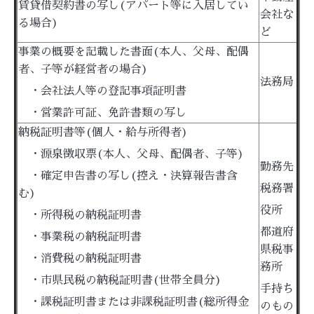
賃貸借契約書の写し(アパート等に入居してい
会社な
る場合)
ど
事業の概要を記載した書面(本人、父母、配偶
者、子等が経営者の場合)
法務局
・会社法人等の登記事項証明書
・営業許可証、免許書類の写し
納税証明書等(個人・給与所得者)
・源泉徴収票(本人、父母、配偶者、子等)
勤務先
・確定申告書の写し(控え・決算報告書含
税務署
む)
役所
・所得税の納税証明書
都道府
・事業税の納税証明書
県税事
・消費税の納税証明書
務所
・市県民税の納税証明書(世帯全員分)
手持ち
・課税証明書または非課税証明書(総所得金
のもの