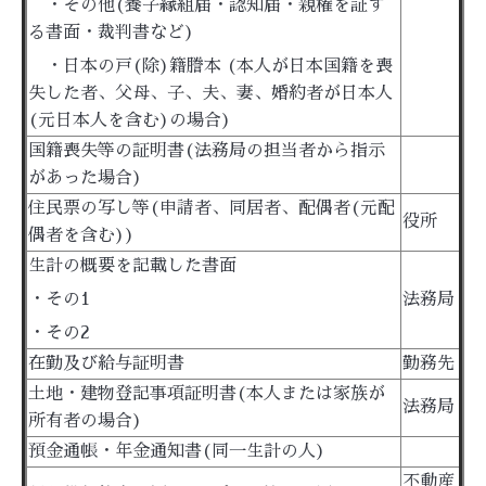
・その他(養子縁組届・認知届・親権を証す
る書面・裁判書など)
・日本の戸(除)籍謄本 (本人が日本国籍を喪
失した者、父母、子、夫、妻、婚約者が日本人
(元日本人を含む)の場合)
国籍喪失等の証明書(法務局の担当者から指示
があった場合)
住民票の写し等(申請者、同居者、配偶者(元配
役所
偶者を含む))
生計の概要を記載した書面
・その1
法務局
・その2
在勤及び給与証明書
勤務先
土地・建物登記事項証明書(本人または家族が
法務局
所有者の場合)
預金通帳・年金通知書(同一生計の人)
不動産