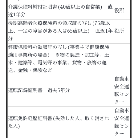
介護保険料納付証明書(40歳以上の自営業) 直
役所
近1年分
後期高齢者医療保険料の領収証の写し(75歳以
上、一定の障害がある人は65歳以上) 直近1年
役所
分
健康保険料の領収証の写し(事業主で健康保険
適用事業所の場合) ※物の製造・加工等、土
木・建築等、電気等の事業、貨物・旅客の運
送、金融・保険など
自動車
安全運
運転記録証明書 過去5年分
転セン
ター
自動車
運転免許経歴証明書(失効した人、取り消され
安全運
た人)
転セン
ター