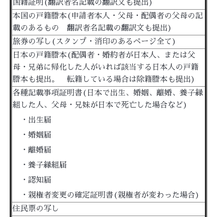
国籍証明(翻訳者名記載の翻訳文も提出)
本国の戸籍謄本(申請者本人・父母・配偶者の父母の記
載のあるもの 翻訳者名記載の翻訳文も提出)
旅券の写し(スタンプ・消印のあるページ全て)
日本の戸籍謄本(配偶者・婚約者が日本人、または父
母・兄弟に帰化した人がいれば該当する日本人の戸籍
謄本も提出。 転籍している場合は除籍謄本も提出)
各種記載事項証明書(日本で出生、婚姻、離婚、養子縁
組した人、父母・兄妹が日本で死亡した場合など)
・出生届
・婚姻届
・離婚届
・養子縁組届
・認知届
・親権者変更の確定証明書(親権者が変わった場合)
住民票の写し