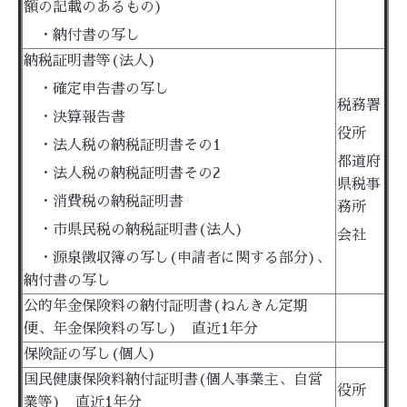
額の記載のあるもの)
・納付書の写し
納税証明書等(法人)
・確定申告書の写し
税務署
・決算報告書
役所
・法人税の納税証明書その1
都道府
・法人税の納税証明書その2
県税事
・消費税の納税証明書
務所
・市県民税の納税証明書(法人)
会社
・源泉徴収簿の写し(申請者に関する部分)、
納付書の写し
公的年金保険料の納付証明書(ねんきん定期
便、年金保険料の写し) 直近1年分
保険証の写し(個人)
国民健康保険料納付証明書(個人事業主、自営
役所
業等) 直近1年分