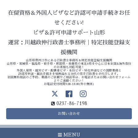
在留資格＆外国人ビザなど許認可申請手続きお任
せください!
ビザ＆許可申請サポート山形
運営：川越政伸行政書士事務所｜特定技能登録支
援機関
山形県寒河江市にある行政書士事務所＆特定技能登録支援機関
山形県・宮城県・福島県・岩手県・秋田県・青森県の東北6県を中心に日本全国&海外在住
のお客様も対応可能！
外国人雇用・就労ビザ・配偶者ビザ・永住ビザ・帰化申請などの国際業務と
許認可申請・届出手続きを情熱溢れる30代の若手行政書士が代行します。
初回無料相談のご予約、業務のご依頼やご相談等は、お電話またはお問い合わせフォーム
よりご連絡ください！
お電話受付時間9:00-18:00(年中無休)
0237-86-7198
お問い合わせ
MENU