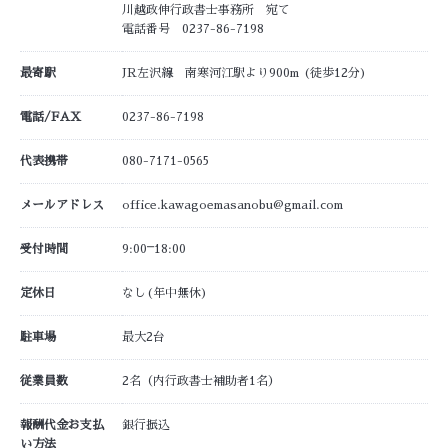
川越政伸行政書士事務所 宛て
電話番号 0237-86-7198
最寄駅
JR左沢線 南寒河江駅より900m (徒歩12分)
電話/FAX
0237-86-7198
代表携帯
080-7171-0565
メールアドレス
office.kawagoemasanobu@gmail.com
受付時間
9:00⎻18:00
定休日
なし(年中無休)
駐車場
最大2台
従業員数
2名（内行政書士補助者1名）
報酬代金お支払
銀行振込
い方法