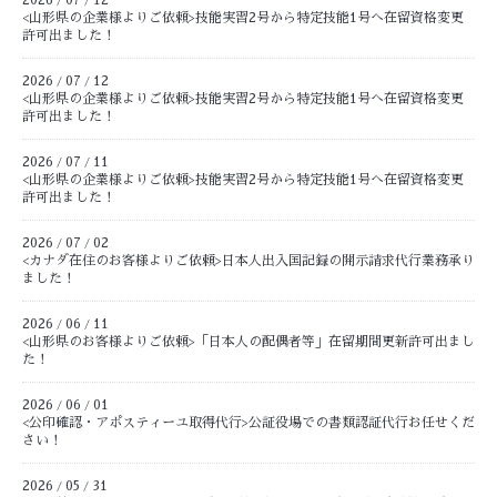
/
/
<山形県の企業様よりご依頼>技能実習2号から特定技能1号へ在留資格変更
許可出ました！
2026
07
12
/
/
<山形県の企業様よりご依頼>技能実習2号から特定技能1号へ在留資格変更
許可出ました！
2026
07
11
/
/
<山形県の企業様よりご依頼>技能実習2号から特定技能1号へ在留資格変更
許可出ました！
2026
07
02
/
/
<カナダ在住のお客様よりご依頼>日本人出入国記録の開示請求代行業務承り
ました！
2026
06
11
/
/
<山形県のお客様よりご依頼>「日本人の配偶者等」在留期間更新許可出まし
た！
2026
06
01
/
/
<公印確認・アポスティーユ取得代行>公証役場での書類認証代行お任せくだ
さい！
2026
05
31
/
/