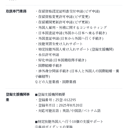
取扱専門業務
・在留資格認定証明書交付申請(ビザ申請)
・在留資格変更許可申請(ビザ変更)
・在留期間更新許可申請(ビザ更新)
・外国人雇用・労務に関するコンサルティング
・日本国査証申請(外国から日本へ来る手続き)
・外国査証申請(日本から外国へ行く手続き)
・技能実習生受け入れサポート
・特定技能外国人受け入れサポート(登録支援機関)
・永住許可申請
・帰化申請(日本国籍取得手続き)
・国際結婚手続き
・渉外身分関係手続き(日本人と外国人の国際結婚・養
子縁組等)
などの入管業務・国際業務
登録支援機関事
◼︎登録支援機関概要
業
・登録番号：25登-012295
・登録年月日：2025年8月20日
・対応可能言語：英語/中国語/ベトナム語
◼︎特定技能外国人へ行う10個の支援サポート
①事前ガイダンスの実施