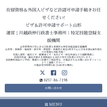
在留資格＆外国人ビザなど許認可申請手続きお任
せください!
ビザ＆許可申請サポート山形
運営：川越政伸行政書士事務所｜特定技能登録支
援機関
山形県寒河江市にある行政書士事務所＆特定技能登録支援機関
山形県・宮城県・福島県・岩手県・秋田県・青森県の東北6県を中心に日本全国&海外在住
のお客様も対応可能！
外国人雇用・就労ビザ・配偶者ビザ・永住ビザ・帰化申請などの国際業務と
許認可申請・届出手続きを情熱溢れる30代の若手行政書士が代行します。
初回無料相談のご予約、業務のご依頼やご相談等は、お電話またはお問い合わせフォーム
よりご連絡ください！
お電話受付時間9:00-18:00(年中無休)
0237-86-7198
お問い合わせ
MENU