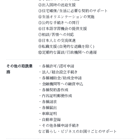
②出入国時の送迎支援
③住宅確保/生活に必要な契約のサポート
④生活オリエンテーションの実施
⑤公的な手続きへの同行
⑥日本語学習機会の提供支援
⑦相談/苦情への対応
⑧日本人との交流促進
⑨転職支援(自発的な退職を除く)
⑩定期的な面談/行政機関への通報
その他の取扱業
・各種許可/認可申請
務
・法人/組合設立手続き
・各種補助金/助成金申請
・金融機関等への融資申込
・各種契約書作成
・内容証明郵便作成
・各種請求
・各種届出
・車庫証明
・自動車登録
・その他各種申請手続き
など暮らし・ビジネスのお困りごとのサポート