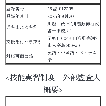
登録番号
25登-012295
登録年月日
2025年8月20日
川越 政伸(川越政伸行政
氏名または名称
書士事務所)
〒991-0043 山形県寒河江
支援を行う事業所
市大字島383-23
英語・中国語・ベトナム
対応可能言語
語
<技能実習制度 外部監査人
概要>