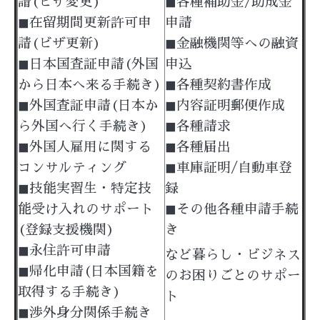
請(ビザ変更)
◼︎各種補助金/助成金
◼︎在留期間更新許可申
申請
請(ビザ更新)
◼︎金融機関等への融資
◼︎日本国査証申請(外国
申込
から日本へ来る手続き)
◼︎各種契約書作成
◼︎外国査証申請(日本か
◼︎内容証明郵便作成
ら外国へ行く手続き)
◼︎各種請求
◼︎外国人雇用に関する
◼︎各種届出
コンサルティング
◼︎車庫証明/自動車登
◼︎技能実習生・特定技
録
能受け入れのサポート
◼︎その他各種申請手続
(登録支援機関)
き
◼︎永住許可申請
など暮らし・ビジネス
◼︎帰化申請(日本国籍を
のお困りごとのサポー
取得する手続き)
ト
◼︎渉外身分関係手続き