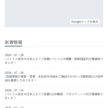
新着情報
2026
07
28
/
/
<ベトナム在住の日本人よりご依頼>ベトナム大使館・領事認証代行業務承り
ました！
2026
07
20
/
/
<在留資格の更新・変更、永住許可申請をご検討中の方へ>手数料値上げ前申
請を推奨しております！
2026
07
16
/
/
<ベトナム在住の日本人よりご依頼>公印確認・アポスティーユ代行業務承り
ました！
2026
07
12