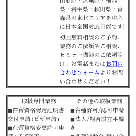
山形県・宮城県・福島
県・岩手県・秋田県・青
森県の東北エリアを中心
に
日本全国対応可能です
!
初回無料相談のご予約、
業務のご依頼やご相談、
セミナー講師のご依頼等
は、
お電話または
お問い
合わせフォーム
よりお問
い合わせください！
取扱専門業務
その他の取扱業務
◼︎在留資格認定証明書
◼︎各種許可/認可申請
交付申請(ビザ申請)
◼︎法人/組合設立手続
◼︎在留資格変更許可申
き