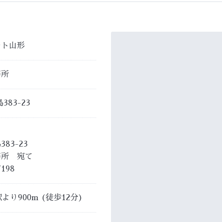
ート山形
務所
83-23
83-23
務所 宛て
198
り900m (徒歩12分)