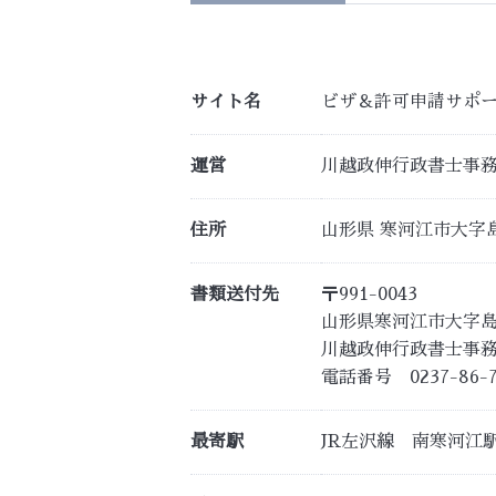
サイト名
ビザ＆許可申請サポ
運営
川越政伸行政書士事
住所
山形県 寒河江市大字島3
書類送付先
〒991-0043
山形県寒河江市大字島3
川越政伸行政書士事
電話番号 0237-86-7
最寄駅
JR左沢線 南寒河江駅よ