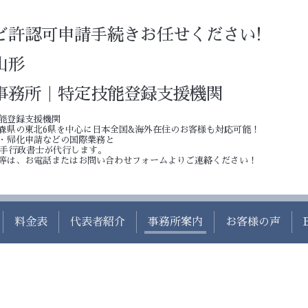
ど許認可申請手続きお任せください!
山形
事務所｜特定技能登録支援機関
能登録支援機関
森県の東北6県を中心に日本全国&海外在住のお客様も対応可能！
・帰化申請などの国際業務と
若手行政書士が代行します。
等は、お電話またはお問い合わせフォームよりご連絡ください！
料金表
代表者紹介
事務所案内
お客様の声