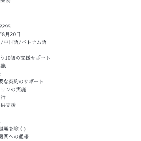
際業務
295
年8月20日
/中国語/ベトナム語
行う10個の支援サポート
実施
援
要な契約のサポート
ションの実施
同行
提供支援
進
退職を除く)
機関への通報