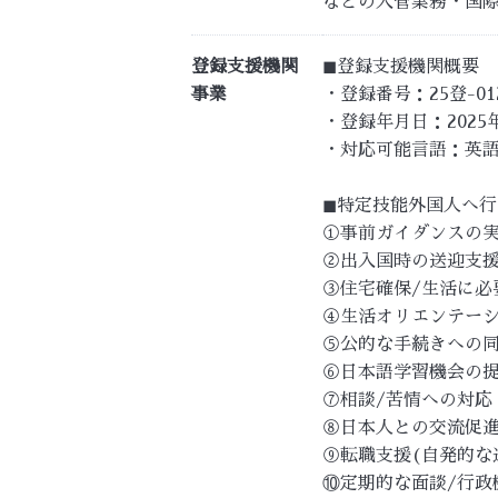
などの入管業務・国
登録支援機関
◼︎登録支援機関概要
事業
・登録番号：25登-012
・登録年月日：2025
・対応可能言語：英語
◼︎特定技能外国人へ
①事前ガイダンスの
②出入国時の送迎支
③住宅確保/生活に必
④生活オリエンテー
⑤公的な手続きへの
⑥日本語学習機会の
⑦相談/苦情への対応
⑧日本人との交流促
⑨転職支援(自発的な
⑩定期的な面談/行政