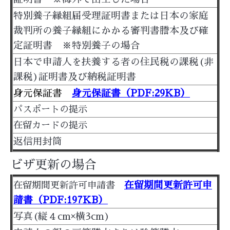
特別養子縁組届受理証明書または日本の家庭
裁判所の養子縁組にかかる審判書謄本及び確
定証明書 ※特別養子の場合
日本で申請人を扶養する者の住民税の課税(非
課税)証明書及び納税証明書
身元保証書
身元保証書（PDF:29KB）
パスポートの提示
在留カードの提示
返信用封筒
ビザ更新の場合
在留期間更新許可申
在留期間更新許可申請書
請書（PDF:197KB）
写真(縦４cm×横3cm)