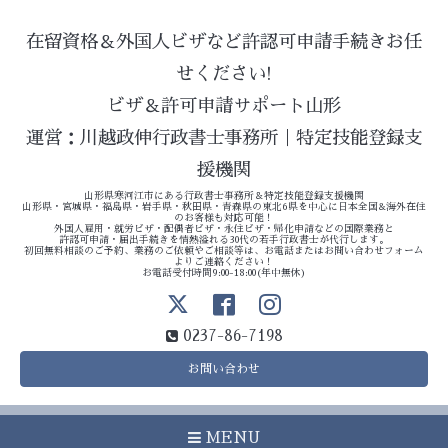
在留資格＆外国人ビザなど許認可申請手続きお任
せください!
ビザ＆許可申請サポート山形
運営：川越政伸行政書士事務所｜特定技能登録支
援機関
山形県寒河江市にある行政書士事務所＆特定技能登録支援機関
山形県・宮城県・福島県・岩手県・秋田県・青森県の東北6県を中心に日本全国&海外在住
のお客様も対応可能！
外国人雇用・就労ビザ・配偶者ビザ・永住ビザ・帰化申請などの国際業務と
許認可申請・届出手続きを情熱溢れる30代の若手行政書士が代行します。
初回無料相談のご予約、業務のご依頼やご相談等は、お電話またはお問い合わせフォーム
よりご連絡ください！
お電話受付時間9:00-18:00(年中無休)
0237-86-7198
お問い合わせ
MENU