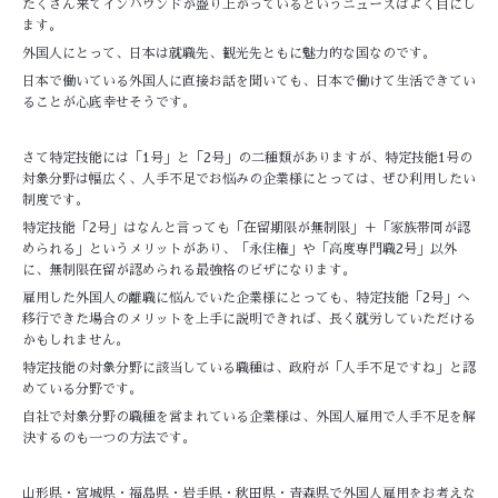
たくさん来てインバウンドが盛り上がっているというニュースはよく目にし
ます。
外国人にとって、日本は就職先、観光先ともに魅力的な国なのです。
日本で働いている外国人に直接お話を聞いても、日本で働けて生活できてい
ることが心底幸せそうです。
さて特定技能には「1号」と「2号」の二種類がありますが、特定技能1号の
対象分野は幅広く、人手不足でお悩みの企業様にとっては、ぜひ利用したい
制度です。
特定技能「2号」はなんと言っても「在留期限が無制限」＋「家族帯同が認
められる」というメリットがあり、「永住権」や「高度専門職2号」以外
に、無制限在留が認められる最強格のビザになります。
雇用した外国人の離職に悩んでいた企業様にとっても、特定技能「2号」へ
移行できた場合のメリットを上手に説明できれば、長く就労していただける
かもしれません。
特定技能の対象分野に該当している職種は、政府が「人手不足ですね」と認
めている分野です。
自社で対象分野の職種を営まれている企業様は、外国人雇用で人手不足を解
決するのも一つの方法です。
山形県・宮城県・福島県・岩手県・秋田県・青森県で外国人雇用をお考えな