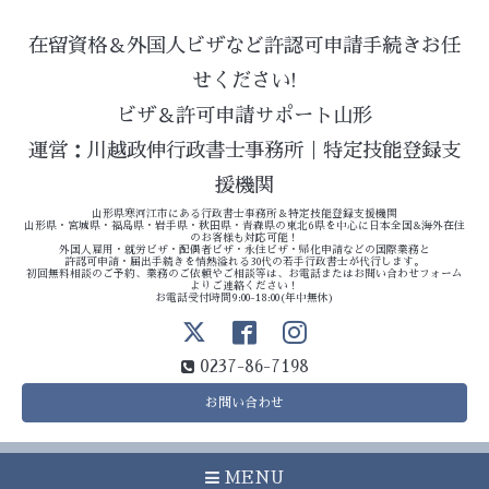
在留資格＆外国人ビザなど許認可申請手続きお任
せください!
ビザ＆許可申請サポート山形
運営：川越政伸行政書士事務所｜特定技能登録支
援機関
山形県寒河江市にある行政書士事務所＆特定技能登録支援機関
山形県・宮城県・福島県・岩手県・秋田県・青森県の東北6県を中心に日本全国&海外在住
のお客様も対応可能！
外国人雇用・就労ビザ・配偶者ビザ・永住ビザ・帰化申請などの国際業務と
許認可申請・届出手続きを情熱溢れる30代の若手行政書士が代行します。
初回無料相談のご予約、業務のご依頼やご相談等は、お電話またはお問い合わせフォーム
よりご連絡ください！
お電話受付時間9:00-18:00(年中無休)
0237-86-7198
お問い合わせ
MENU