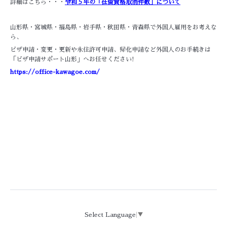
詳細はこちら・・・
令和５年の「在留資格取消件数」について
山形県・宮城県・福島県・岩手県・秋田県・青森県で外国人雇用をお考えな
ら、
ビザ申請・変更・更新や永住許可申請、帰化申請など外国人のお手続きは
「ビザ申請サポート山形」へお任せください!
https://office-kawagoe.com/
Select Language
▼