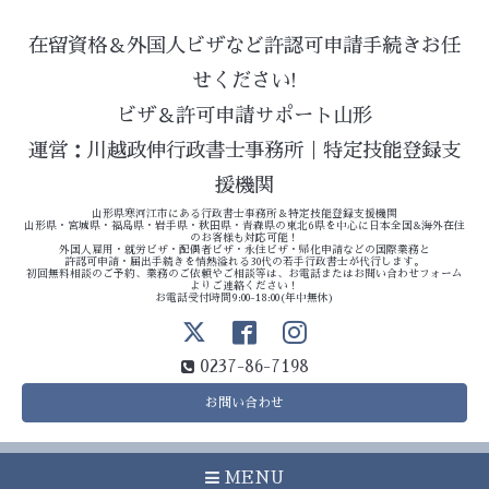
在留資格＆外国人ビザなど許認可申請手続きお任
せください!
ビザ＆許可申請サポート山形
運営：川越政伸行政書士事務所｜特定技能登録支
援機関
山形県寒河江市にある行政書士事務所＆特定技能登録支援機関
山形県・宮城県・福島県・岩手県・秋田県・青森県の東北6県を中心に日本全国&海外在住
のお客様も対応可能！
外国人雇用・就労ビザ・配偶者ビザ・永住ビザ・帰化申請などの国際業務と
許認可申請・届出手続きを情熱溢れる30代の若手行政書士が代行します。
初回無料相談のご予約、業務のご依頼やご相談等は、お電話またはお問い合わせフォーム
よりご連絡ください！
お電話受付時間9:00-18:00(年中無休)
0237-86-7198
お問い合わせ
MENU