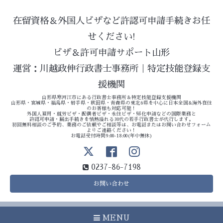
在留資格＆外国人ビザなど許認可申請手続きお任
せください!
ビザ＆許可申請サポート山形
運営：川越政伸行政書士事務所｜特定技能登録支
援機関
山形県寒河江市にある行政書士事務所＆特定技能登録支援機関
山形県・宮城県・福島県・岩手県・秋田県・青森県の東北6県を中心に日本全国&海外在住
のお客様も対応可能！
外国人雇用・就労ビザ・配偶者ビザ・永住ビザ・帰化申請などの国際業務と
許認可申請・届出手続きを情熱溢れる30代の若手行政書士が代行します。
初回無料相談のご予約、業務のご依頼やご相談等は、お電話またはお問い合わせフォーム
よりご連絡ください！
お電話受付時間9:00-18:00(年中無休)
0237-86-7198
お問い合わせ
MENU