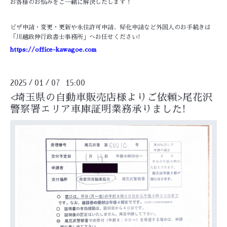
お客様のお悩みをご一緒に解決したします！
ビザ申請・変更・更新や永住許可申請、帰化申請など外国人のお手続きは
「川越政伸行政書士事務所」へお任せください!
https://office-kawagoe.com
2025
01
07 15:00
/
/
<埼玉県の自動車販売店様よりご依頼>尾花沢
警察署エリア車庫証明業務承りました!