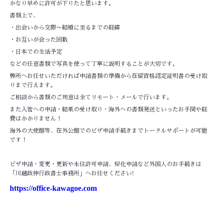
かなり早めに許可が下りたと思います。
書類上で、
・出会いから交際〜結婚に至るまでの経緯
・お互いが会った回数
・日本での生活予定
などの任意書類で写真を使って丁寧に説明することが大切です。
弊所へお任せいただければ申請書類の準備から在留資格認定証明書の受け取
りまで行えます。
ご相談から書類のご用意は全てリモート・メールで行います。
また入管への申請・結果の受け取り・海外への書類発送といったお手間や経
費はかかりません！
海外の大使館等、在外公館でのビザ申請手続きまでトータルサポートが可能
です！
ビザ申請・変更・更新や永住許可申請、帰化申請など外国人のお手続きは
「川越政伸行政書士事務所」へお任せください!
https://office-kawagoe.com