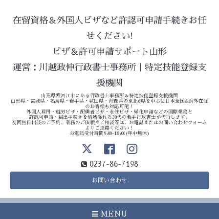
在留資格＆外国人ビザなど許認可申請手続きお任
せください!
ビザ＆許可申請サポート山形
運営：川越政伸行政書士事務所｜特定技能登録支
援機関
山形県寒河江市にある行政書士事務所＆特定技能登録支援機関
山形県・宮城県・福島県・岩手県・秋田県・青森県の東北6県を中心に日本全国&海外在住
のお客様も対応可能！
外国人雇用・就労ビザ・配偶者ビザ・永住ビザ・帰化申請などの国際業務と
許認可申請・届出手続きを情熱溢れる30代の若手行政書士が代行します。
初回無料相談のご予約、業務のご依頼やご相談等は、お電話またはお問い合わせフォーム
よりご連絡ください！
お電話受付時間9:00-18:00(年中無休)
0237-86-7198
お問い合わせ
MENU