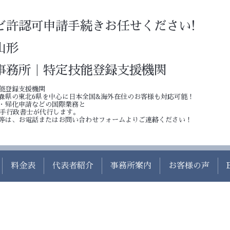
ど許認可申請手続きお任せください!
山形
事務所｜特定技能登録支援機関
能登録支援機関
森県の東北6県を中心に日本全国&海外在住のお客様も対応可能！
・帰化申請などの国際業務と
若手行政書士が代行します。
等は、お電話またはお問い合わせフォームよりご連絡ください！
料金表
代表者紹介
事務所案内
お客様の声