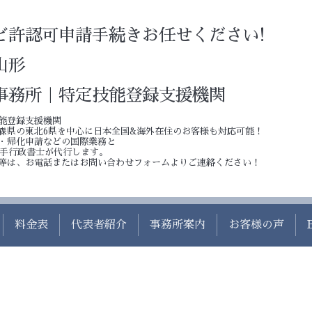
ど許認可申請手続きお任せください!
山形
事務所｜特定技能登録支援機関
能登録支援機関
森県の東北6県を中心に日本全国&海外在住のお客様も対応可能！
・帰化申請などの国際業務と
若手行政書士が代行します。
等は、お電話またはお問い合わせフォームよりご連絡ください！
料金表
代表者紹介
事務所案内
お客様の声