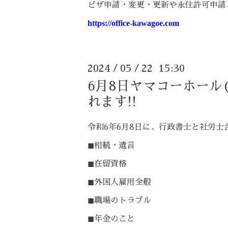
ビザ申請・変更・更新や永住許可申請
https://office-kawagoe.com
2024
05
22 15:30
/
/
6月8日ヤマコーホール
れます!!
令和6年6月8日に、行政書士と社労士
◼︎相続・遺言
◼︎在留資格
◼︎外国人雇用全般
◼︎職場のトラブル
◼︎年金のこと