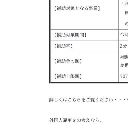
・
【補助対象となる事業】
居
の
【補助対象期間】
令
【補助率】
2分
補
【補助金の額】
か
【補助上限額】
50
詳しくはこちらをご覧ください・・・
外国人雇用をお考えなら、