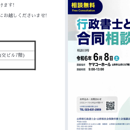
けます!
にお越しくださいませ!
交ビル7階)