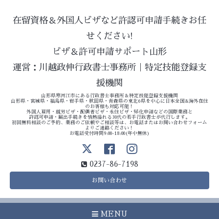
在留資格＆外国人ビザなど許認可申請手続きお任
せください!
ビザ＆許可申請サポート山形
運営：川越政伸行政書士事務所｜特定技能登録支
援機関
山形県寒河江市にある行政書士事務所＆特定技能登録支援機関
山形県・宮城県・福島県・岩手県・秋田県・青森県の東北6県を中心に日本全国&海外在住
のお客様も対応可能！
外国人雇用・就労ビザ・配偶者ビザ・永住ビザ・帰化申請などの国際業務と
許認可申請・届出手続きを情熱溢れる30代の若手行政書士が代行します。
初回無料相談のご予約、業務のご依頼やご相談等は、お電話またはお問い合わせフォーム
よりご連絡ください！
お電話受付時間9:00-18:00(年中無休)
0237-86-7198
お問い合わせ
MENU