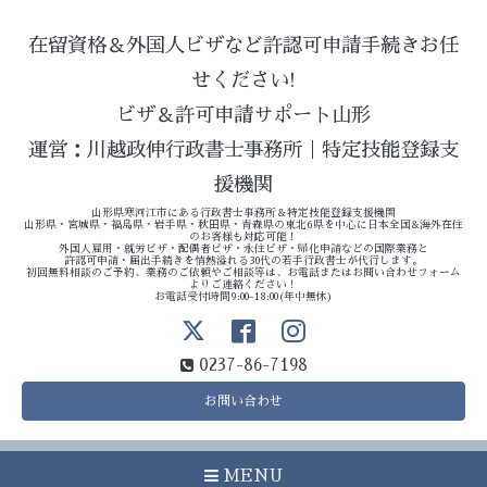
在留資格＆外国人ビザなど許認可申請手続きお任
せください!
ビザ＆許可申請サポート山形
運営：川越政伸行政書士事務所｜特定技能登録支
援機関
山形県寒河江市にある行政書士事務所＆特定技能登録支援機関
山形県・宮城県・福島県・岩手県・秋田県・青森県の東北6県を中心に日本全国&海外在住
のお客様も対応可能！
外国人雇用・就労ビザ・配偶者ビザ・永住ビザ・帰化申請などの国際業務と
許認可申請・届出手続きを情熱溢れる30代の若手行政書士が代行します。
初回無料相談のご予約、業務のご依頼やご相談等は、お電話またはお問い合わせフォーム
よりご連絡ください！
お電話受付時間9:00-18:00(年中無休)
0237-86-7198
お問い合わせ
MENU