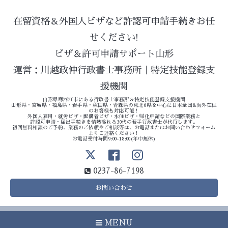
在留資格＆外国人ビザなど許認可申請手続きお任
せください!
ビザ＆許可申請サポート山形
運営：川越政伸行政書士事務所｜特定技能登録支
援機関
山形県寒河江市にある行政書士事務所＆特定技能登録支援機関
山形県・宮城県・福島県・岩手県・秋田県・青森県の東北6県を中心に日本全国&海外在住
のお客様も対応可能！
外国人雇用・就労ビザ・配偶者ビザ・永住ビザ・帰化申請などの国際業務と
許認可申請・届出手続きを情熱溢れる30代の若手行政書士が代行します。
初回無料相談のご予約、業務のご依頼やご相談等は、お電話またはお問い合わせフォーム
よりご連絡ください！
お電話受付時間9:00-18:00(年中無休)
0237-86-7198
お問い合わせ
MENU