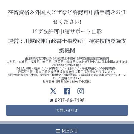
在留資格＆外国人ビザなど許認可申請手続きお任
せください!
ビザ＆許可申請サポート山形
運営：川越政伸行政書士事務所｜特定技能登録支
援機関
山形県寒河江市にある行政書士事務所＆特定技能登録支援機関
山形県・宮城県・福島県・岩手県・秋田県・青森県の東北6県を中心に日本全国&海外在住
のお客様も対応可能！
外国人雇用・就労ビザ・配偶者ビザ・永住ビザ・帰化申請などの国際業務と
許認可申請・届出手続きを情熱溢れる30代の若手行政書士が代行します。
初回無料相談のご予約、業務のご依頼やご相談等は、お電話またはお問い合わせフォーム
よりご連絡ください！
お電話受付時間9:00-18:00(年中無休)
0237-86-7198
お問い合わせ
MENU