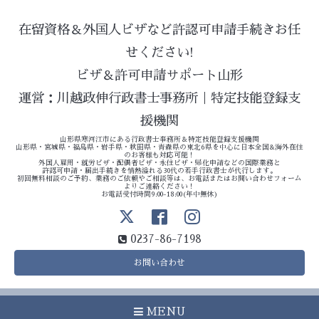
在留資格＆外国人ビザなど許認可申請手続きお任
せください!
ビザ＆許可申請サポート山形
運営：川越政伸行政書士事務所｜特定技能登録支
援機関
山形県寒河江市にある行政書士事務所＆特定技能登録支援機関
山形県・宮城県・福島県・岩手県・秋田県・青森県の東北6県を中心に日本全国&海外在住
のお客様も対応可能！
外国人雇用・就労ビザ・配偶者ビザ・永住ビザ・帰化申請などの国際業務と
許認可申請・届出手続きを情熱溢れる30代の若手行政書士が代行します。
初回無料相談のご予約、業務のご依頼やご相談等は、お電話またはお問い合わせフォーム
よりご連絡ください！
お電話受付時間9:00-18:00(年中無休)
0237-86-7198
お問い合わせ
MENU