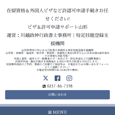
在留資格＆外国人ビザなど許認可申請手続きお任
せください!
ビザ＆許可申請サポート山形
運営：川越政伸行政書士事務所｜特定技能登録支
援機関
山形県寒河江市にある行政書士事務所＆特定技能登録支援機関
山形県・宮城県・福島県・岩手県・秋田県・青森県の東北6県を中心に日本全国&海外在住
のお客様も対応可能！
外国人雇用・就労ビザ・配偶者ビザ・永住ビザ・帰化申請などの国際業務と
許認可申請・届出手続きを情熱溢れる30代の若手行政書士が代行します。
初回無料相談のご予約、業務のご依頼やご相談等は、お電話またはお問い合わせフォーム
よりご連絡ください！
お電話受付時間9:00-18:00(年中無休)
0237-86-7198
お問い合わせ
MENU