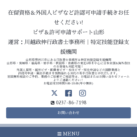
在留資格＆外国人ビザなど許認可申請手続きお任
せください!
ビザ＆許可申請サポート山形
運営：川越政伸行政書士事務所｜特定技能登録支
援機関
山形県寒河江市にある行政書士事務所＆特定技能登録支援機関
山形県・宮城県・福島県・岩手県・秋田県・青森県の東北6県を中心に日本全国&海外在住
のお客様も対応可能！
外国人雇用・就労ビザ・配偶者ビザ・永住ビザ・帰化申請などの国際業務と
許認可申請・届出手続きを情熱溢れる30代の若手行政書士が代行します。
初回無料相談のご予約、業務のご依頼やご相談等は、お電話またはお問い合わせフォーム
よりご連絡ください！
お電話受付時間9:00-18:00(年中無休)
0237-86-7198
お問い合わせ
MENU