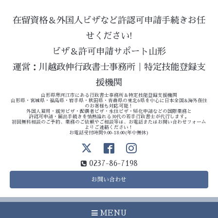
在留資格＆外国人ビザなど許認可申請手続きお任
せください!
ビザ＆許可申請サポート山形
運営：川越政伸行政書士事務所｜特定技能登録支
援機関
山形県寒河江市にある行政書士事務所＆特定技能登録支援機関
山形県・宮城県・福島県・岩手県・秋田県・青森県の東北6県を中心に日本全国&海外在住
のお客様も対応可能！
外国人雇用・就労ビザ・配偶者ビザ・永住ビザ・帰化申請などの国際業務と
許認可申請・届出手続きを情熱溢れる30代の若手行政書士が代行します。
初回無料相談のご予約、業務のご依頼やご相談等は、お電話またはお問い合わせフォーム
よりご連絡ください！
お電話受付時間9:00-18:00(年中無休)
0237-86-7198
お問い合わせ
MENU