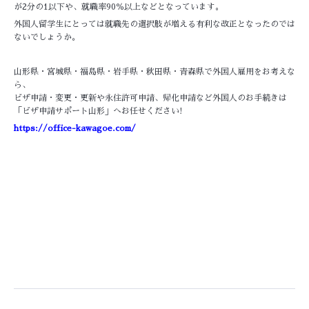
が2分の1以下や、就職率90％以上などとなっています。
外国人留学生にとっては就職先の選択肢が増える有利な改正となったのでは
ないでしょうか。
山形県・宮城県・福島県・岩手県・秋田県・青森県で外国人雇用をお考えな
ら、
ビザ申請・変更・更新や永住許可申請、帰化申請など外国人のお手続きは
「ビザ申請サポート山形」へお任せください!
https://office-kawagoe.com/