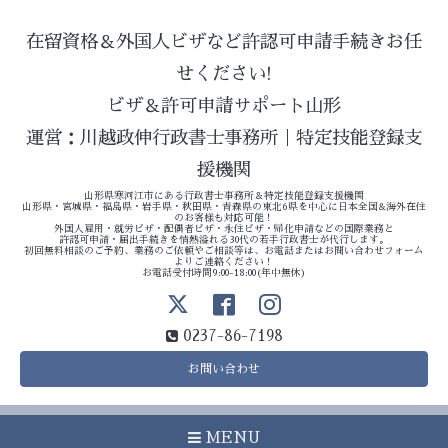
在留資格＆外国人ビザなど許認可申請手続きお任
せください!
ビザ＆許可申請サポート山形
運営：川越政伸行政書士事務所｜特定技能登録支
援機関
山形県寒河江市にある行政書士事務所＆特定技能登録支援機関
山形県・宮城県・福島県・岩手県・秋田県・青森県の東北6県を中心に日本全国&海外在住
のお客様も対応可能！
外国人雇用・就労ビザ・配偶者ビザ・永住ビザ・帰化申請などの国際業務と
許認可申請・届出手続きを情熱溢れる30代の若手行政書士が代行します。
初回無料相談のご予約、業務のご依頼やご相談等は、お電話またはお問い合わせフォーム
よりご連絡ください！
お電話受付時間9:00-18:00(年中無休)
0237-86-7198
お問い合わせ
MENU