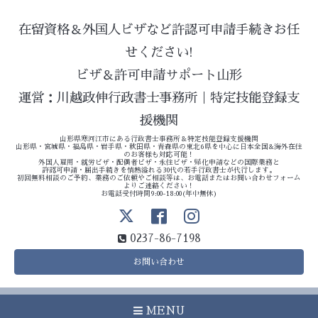
在留資格＆外国人ビザなど許認可申請手続きお任
せください!
ビザ＆許可申請サポート山形
運営：川越政伸行政書士事務所｜特定技能登録支
援機関
山形県寒河江市にある行政書士事務所＆特定技能登録支援機関
山形県・宮城県・福島県・岩手県・秋田県・青森県の東北6県を中心に日本全国&海外在住
のお客様も対応可能！
外国人雇用・就労ビザ・配偶者ビザ・永住ビザ・帰化申請などの国際業務と
許認可申請・届出手続きを情熱溢れる30代の若手行政書士が代行します。
初回無料相談のご予約、業務のご依頼やご相談等は、お電話またはお問い合わせフォーム
よりご連絡ください！
お電話受付時間9:00-18:00(年中無休)
0237-86-7198
お問い合わせ
MENU