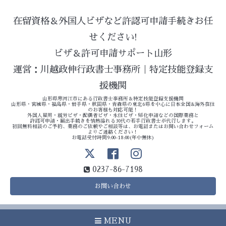
在留資格＆外国人ビザなど許認可申請手続きお任
せください!
ビザ＆許可申請サポート山形
運営：川越政伸行政書士事務所｜特定技能登録支
援機関
山形県寒河江市にある行政書士事務所＆特定技能登録支援機関
山形県・宮城県・福島県・岩手県・秋田県・青森県の東北6県を中心に日本全国&海外在住
のお客様も対応可能！
外国人雇用・就労ビザ・配偶者ビザ・永住ビザ・帰化申請などの国際業務と
許認可申請・届出手続きを情熱溢れる30代の若手行政書士が代行します。
初回無料相談のご予約、業務のご依頼やご相談等は、お電話またはお問い合わせフォーム
よりご連絡ください！
お電話受付時間9:00-18:00(年中無休)
0237-86-7198
お問い合わせ
MENU