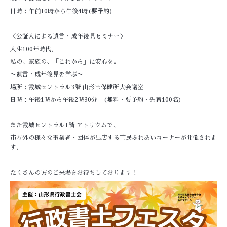
日時：午前10時から午後4時(要予約)
＜公証人による遺言・成年後見セミナー＞
人生100年時代。
私の、家族の、「これから」に安心を。
〜遺言・成年後見を学ぶ〜
場所：霞城セントラル3階 山形市保健所大会議室
日時：午後1時から午後2時30分 (無料・要予約・先着100名)
また霞城セントラル1階 アトリウムで、
市内外の様々な事業者・団体が出店する市民ふれあいコーナーが開催されま
す。
たくさんの方のご来場をお待ちしております！