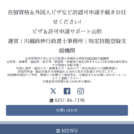
在留資格＆外国人ビザなど許認可申請手続きお任
せください!
ビザ＆許可申請サポート山形
運営：川越政伸行政書士事務所｜特定技能登録支
援機関
山形県寒河江市にある行政書士事務所＆特定技能登録支援機関
山形県・宮城県・福島県・岩手県・秋田県・青森県の東北6県を中心に日本全国&海外在住
のお客様も対応可能！
外国人雇用・就労ビザ・配偶者ビザ・永住ビザ・帰化申請などの国際業務と
許認可申請・届出手続きを情熱溢れる30代の若手行政書士が代行します。
初回無料相談のご予約、業務のご依頼やご相談等は、お電話またはお問い合わせフォーム
よりご連絡ください！
お電話受付時間9:00-18:00(年中無休)
0237-86-7198
お問い合わせ
MENU