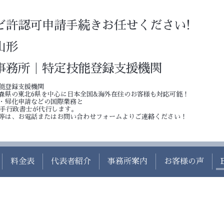
ど許認可申請手続きお任せください!
山形
事務所｜特定技能登録支援機関
能登録支援機関
森県の東北6県を中心に日本全国&海外在住のお客様も対応可能！
・帰化申請などの国際業務と
若手行政書士が代行します。
等は、お電話またはお問い合わせフォームよりご連絡ください！
料金表
代表者紹介
事務所案内
お客様の声