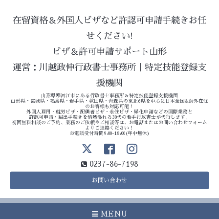
在留資格＆外国人ビザなど許認可申請手続きお任
せください!
ビザ＆許可申請サポート山形
運営：川越政伸行政書士事務所｜特定技能登録支
援機関
山形県寒河江市にある行政書士事務所＆特定技能登録支援機関
山形県・宮城県・福島県・岩手県・秋田県・青森県の東北6県を中心に日本全国&海外在住
のお客様も対応可能！
外国人雇用・就労ビザ・配偶者ビザ・永住ビザ・帰化申請などの国際業務と
許認可申請・届出手続きを情熱溢れる30代の若手行政書士が代行します。
初回無料相談のご予約、業務のご依頼やご相談等は、お電話またはお問い合わせフォーム
よりご連絡ください！
お電話受付時間9:00-18:00(年中無休)
0237-86-7198
お問い合わせ
MENU