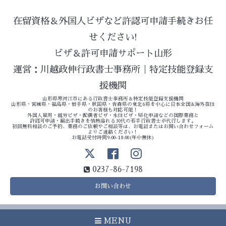
在留資格＆外国人ビザなど許認可申請手続きお任
せください!
ビザ＆許可申請サポート山形
運営：川越政伸行政書士事務所｜特定技能登録支
援機関
山形県寒河江市にある行政書士事務所＆特定技能登録支援機関
山形県・宮城県・福島県・岩手県・秋田県・青森県の東北6県を中心に日本全国&海外在住
のお客様も対応可能！
外国人雇用・就労ビザ・配偶者ビザ・永住ビザ・帰化申請などの国際業務と
許認可申請・届出手続きを情熱溢れる30代の若手行政書士が代行します。
初回無料相談のご予約、業務のご依頼やご相談等は、お電話またはお問い合わせフォーム
よりご連絡ください！
お電話受付時間9:00-18:00(年中無休)
0237-86-7198
お問い合わせ
MENU