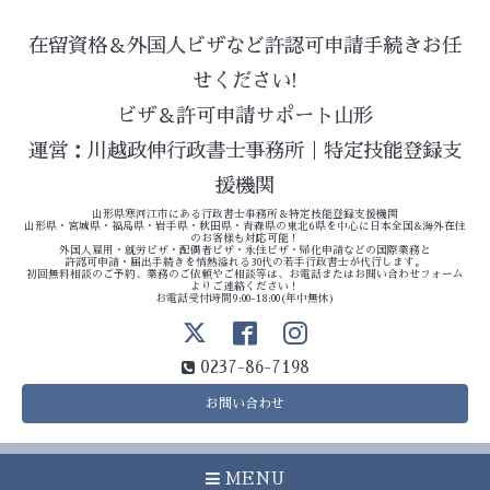
在留資格＆外国人ビザなど許認可申請手続きお任
せください!
ビザ＆許可申請サポート山形
運営：川越政伸行政書士事務所｜特定技能登録支
援機関
山形県寒河江市にある行政書士事務所＆特定技能登録支援機関
山形県・宮城県・福島県・岩手県・秋田県・青森県の東北6県を中心に日本全国&海外在住
のお客様も対応可能！
外国人雇用・就労ビザ・配偶者ビザ・永住ビザ・帰化申請などの国際業務と
許認可申請・届出手続きを情熱溢れる30代の若手行政書士が代行します。
初回無料相談のご予約、業務のご依頼やご相談等は、お電話またはお問い合わせフォーム
よりご連絡ください！
お電話受付時間9:00-18:00(年中無休)
0237-86-7198
お問い合わせ
MENU