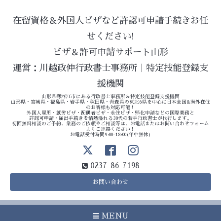
在留資格＆外国人ビザなど許認可申請手続きお任
せください!
ビザ＆許可申請サポート山形
運営：川越政伸行政書士事務所｜特定技能登録支
援機関
山形県寒河江市にある行政書士事務所＆特定技能登録支援機関
山形県・宮城県・福島県・岩手県・秋田県・青森県の東北6県を中心に日本全国&海外在住
のお客様も対応可能！
外国人雇用・就労ビザ・配偶者ビザ・永住ビザ・帰化申請などの国際業務と
許認可申請・届出手続きを情熱溢れる30代の若手行政書士が代行します。
初回無料相談のご予約、業務のご依頼やご相談等は、お電話またはお問い合わせフォーム
よりご連絡ください！
お電話受付時間9:00-18:00(年中無休)
0237-86-7198
お問い合わせ
MENU