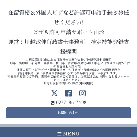
在留資格＆外国人ビザなど許認可申請手続きお任
せください!
ビザ＆許可申請サポート山形
運営：川越政伸行政書士事務所｜特定技能登録支
援機関
山形県寒河江市にある行政書士事務所＆特定技能登録支援機関
山形県・宮城県・福島県・岩手県・秋田県・青森県の東北6県を中心に日本全国&海外在住
のお客様も対応可能！
外国人雇用・就労ビザ・配偶者ビザ・永住ビザ・帰化申請などの国際業務と
許認可申請・届出手続きを情熱溢れる30代の若手行政書士が代行します。
初回無料相談のご予約、業務のご依頼やご相談等は、お電話またはお問い合わせフォーム
よりご連絡ください！
お電話受付時間9:00-18:00(年中無休)
0237-86-7198
お問い合わせ
MENU