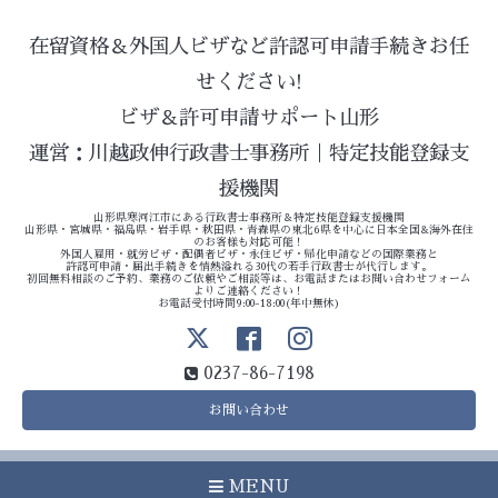
在留資格＆外国人ビザなど許認可申請手続きお任
せください!
ビザ＆許可申請サポート山形
運営：川越政伸行政書士事務所｜特定技能登録支
援機関
山形県寒河江市にある行政書士事務所＆特定技能登録支援機関
山形県・宮城県・福島県・岩手県・秋田県・青森県の東北6県を中心に日本全国&海外在住
のお客様も対応可能！
外国人雇用・就労ビザ・配偶者ビザ・永住ビザ・帰化申請などの国際業務と
許認可申請・届出手続きを情熱溢れる30代の若手行政書士が代行します。
初回無料相談のご予約、業務のご依頼やご相談等は、お電話またはお問い合わせフォーム
よりご連絡ください！
お電話受付時間9:00-18:00(年中無休)
0237-86-7198
お問い合わせ
MENU