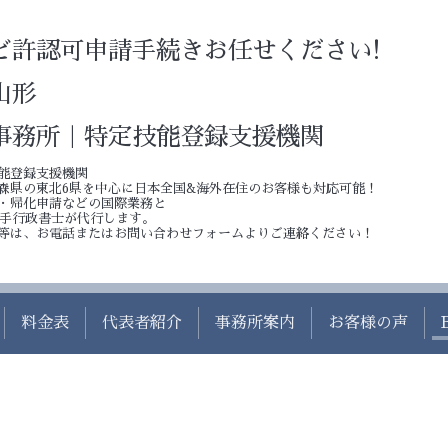
ど許認可申請手続きお任せください!
山形
事務所｜特定技能登録支援機関
能登録支援機関
森県の東北6県を中心に日本全国&海外在住のお客様も対応可能！
・帰化申請などの国際業務と
若手行政書士が代行します。
等は、お電話またはお問い合わせフォームよりご連絡ください！
料金表
代表者紹介
事務所案内
お客様の声