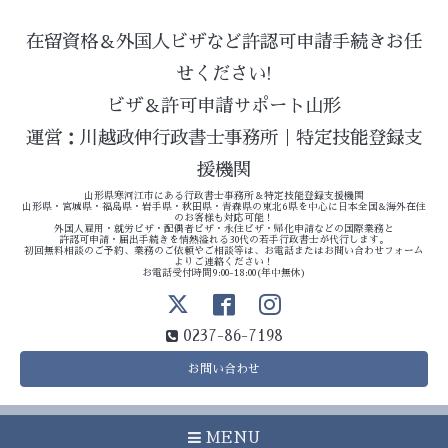
在留資格＆外国人ビザなど許認可申請手続きお任
せください!
ビザ＆許可申請サポート山形
運営：川越政伸行政書士事務所｜特定技能登録支
援機関
山形県寒河江市にある行政書士事務所＆特定技能登録支援機関
山形県・宮城県・福島県・岩手県・秋田県・青森県の東北6県を中心に日本全国&海外在住
のお客様も対応可能！
外国人雇用・就労ビザ・配偶者ビザ・永住ビザ・帰化申請などの国際業務と
許認可申請・届出手続きを情熱溢れる30代の若手行政書士が代行します。
初回無料相談のご予約、業務のご依頼やご相談等は、お電話またはお問い合わせフォーム
よりご連絡ください！
お電話受付時間9:00-18:00(年中無休)
0237-86-7198
お問い合わせ
MENU