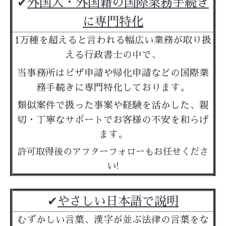
✔︎
外国人・外国籍の
国際業務手続き
に専門特化
1万種を超えると言われる幅広い業務が取り扱
える行政書士の中で、
当事務所はビザ申請や帰化申請などの国際業
務手続きに専門特化しております。
類似案件で扱った事案や経験を活かした、
親
切・丁寧なサポートでお客様の不安を和らげ
ます。
許可取得後のアフターフォローもお任せくださ
い!
✔︎
やさしい日本語で説明
むずかしい言葉、漢字が並ぶ法律の言葉をな