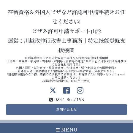
在留資格＆外国人ビザなど許認可申請手続きお任
せください!
ビザ＆許可申請サポート山形
運営：川越政伸行政書士事務所｜特定技能登録支
援機関
山形県寒河江市にある行政書士事務所＆特定技能登録支援機関
山形県・宮城県・福島県・岩手県・秋田県・青森県の東北6県を中心に日本全国&海外在住
のお客様も対応可能！
外国人雇用・就労ビザ・配偶者ビザ・永住ビザ・帰化申請などの国際業務と
許認可申請・届出手続きを情熱溢れる30代の若手行政書士が代行します。
初回無料相談のご予約、業務のご依頼やご相談等は、お電話またはお問い合わせフォーム
よりご連絡ください！
お電話受付時間9:00-18:00(年中無休)
0237-86-7198
お問い合わせ
MENU