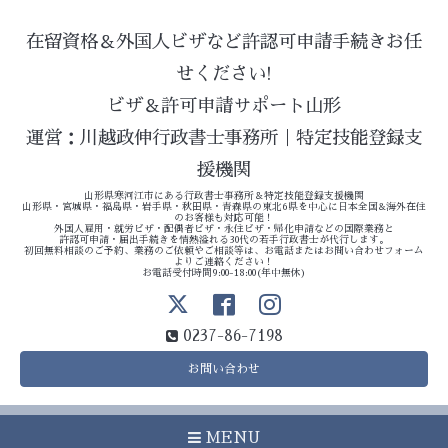
在留資格＆外国人ビザなど許認可申請手続きお任
せください!
ビザ＆許可申請サポート山形
運営：川越政伸行政書士事務所｜特定技能登録支
援機関
山形県寒河江市にある行政書士事務所＆特定技能登録支援機関
山形県・宮城県・福島県・岩手県・秋田県・青森県の東北6県を中心に日本全国&海外在住
のお客様も対応可能！
外国人雇用・就労ビザ・配偶者ビザ・永住ビザ・帰化申請などの国際業務と
許認可申請・届出手続きを情熱溢れる30代の若手行政書士が代行します。
初回無料相談のご予約、業務のご依頼やご相談等は、お電話またはお問い合わせフォーム
よりご連絡ください！
お電話受付時間9:00-18:00(年中無休)
0237-86-7198
お問い合わせ
MENU