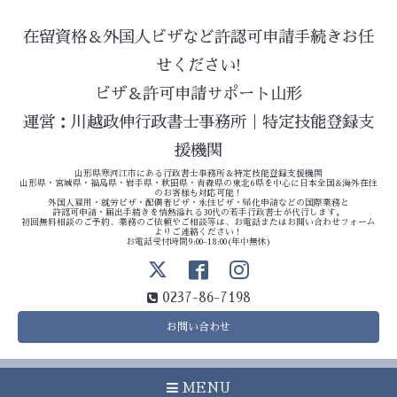
在留資格＆外国人ビザなど許認可申請手続きお任
せください!
ビザ＆許可申請サポート山形
運営：川越政伸行政書士事務所｜特定技能登録支
援機関
山形県寒河江市にある行政書士事務所＆特定技能登録支援機関
山形県・宮城県・福島県・岩手県・秋田県・青森県の東北6県を中心に日本全国&海外在住
のお客様も対応可能！
外国人雇用・就労ビザ・配偶者ビザ・永住ビザ・帰化申請などの国際業務と
許認可申請・届出手続きを情熱溢れる30代の若手行政書士が代行します。
初回無料相談のご予約、業務のご依頼やご相談等は、お電話またはお問い合わせフォーム
よりご連絡ください！
お電話受付時間9:00-18:00(年中無休)
0237-86-7198
お問い合わせ
MENU