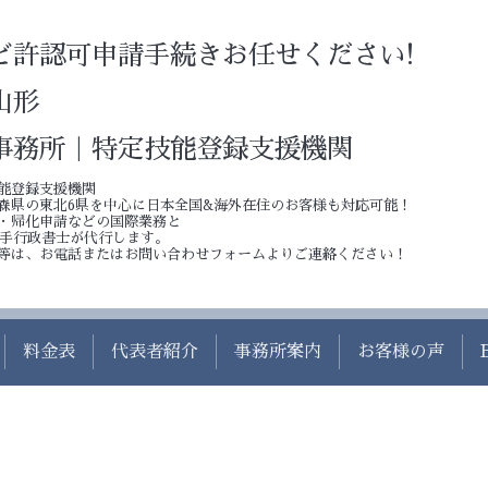
ど許認可申請手続きお任せください!
山形
事務所｜特定技能登録支援機関
能登録支援機関
森県の東北6県を中心に日本全国&海外在住のお客様も対応可能！
・帰化申請などの国際業務と
若手行政書士が代行します。
等は、お電話またはお問い合わせフォームよりご連絡ください！
料金表
代表者紹介
事務所案内
お客様の声