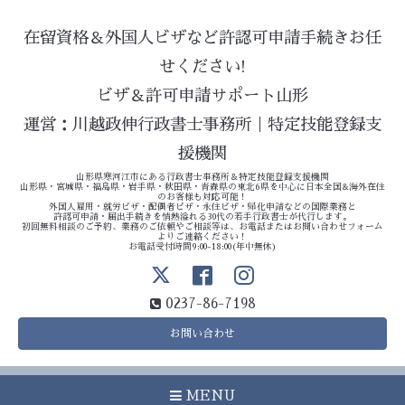
在留資格＆外国人ビザなど許認可申請手続きお任
せください!
ビザ＆許可申請サポート山形
運営：川越政伸行政書士事務所｜特定技能登録支
援機関
山形県寒河江市にある行政書士事務所＆特定技能登録支援機関
山形県・宮城県・福島県・岩手県・秋田県・青森県の東北6県を中心に日本全国&海外在住
のお客様も対応可能！
外国人雇用・就労ビザ・配偶者ビザ・永住ビザ・帰化申請などの国際業務と
許認可申請・届出手続きを情熱溢れる30代の若手行政書士が代行します。
初回無料相談のご予約、業務のご依頼やご相談等は、お電話またはお問い合わせフォーム
よりご連絡ください！
お電話受付時間9:00-18:00(年中無休)
0237-86-7198
お問い合わせ
MENU