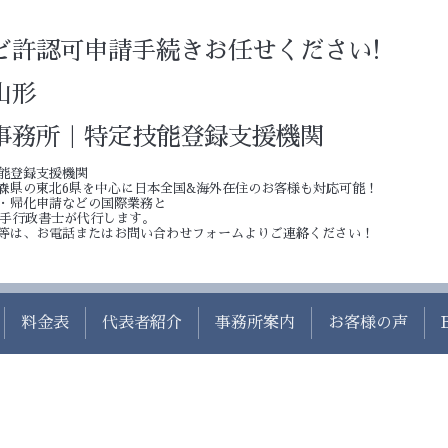
ど許認可申請手続きお任せください!
山形
事務所｜特定技能登録支援機関
能登録支援機関
森県の東北6県を中心に日本全国&海外在住のお客様も対応可能！
・帰化申請などの国際業務と
若手行政書士が代行します。
等は、お電話またはお問い合わせフォームよりご連絡ください！
料金表
代表者紹介
事務所案内
お客様の声