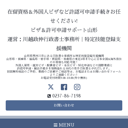
在留資格＆外国人ビザなど許認可申請手続きお任
せください!
ビザ＆許可申請サポート山形
運営：川越政伸行政書士事務所｜特定技能登録支
援機関
山形県寒河江市にある行政書士事務所＆特定技能登録支援機関
山形県・宮城県・福島県・岩手県・秋田県・青森県の東北6県を中心に日本全国&海外在住
のお客様も対応可能！
外国人雇用・就労ビザ・配偶者ビザ・永住ビザ・帰化申請などの国際業務と
許認可申請・届出手続きを情熱溢れる30代の若手行政書士が代行します。
初回無料相談のご予約、業務のご依頼やご相談等は、お電話またはお問い合わせフォーム
よりご連絡ください！
お電話受付時間9:00-18:00(年中無休)
0237-86-7198
お問い合わせ
MENU