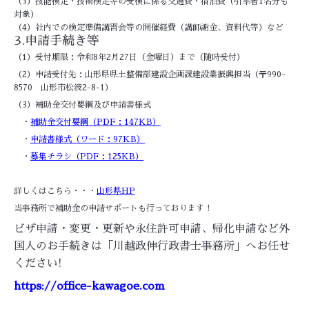
（3）技能検定・技術検定等の受検に係る交通費・宿泊費（引率者1名分も
対象）
（4）社内での検定準備講習会等の開催経費（講師謝金、資料代等）など
3.申請手続き等
（1）受付期限：令和8年2月27日（金曜日）まで（随時受付）
（2）申請受付先：山形県県土整備部建設企画課建設業振興担当（〒990-
8570 山形市松波2-8-1）
（3）補助金交付要綱及び申請書様式
・
補助金交付要綱（PDF：147KB）
・
申請書様式（ワード：97KB）
・
募集チラシ（PDF：125KB）
詳しくはこちら・・・
山形県HP
当事務所で補助金の申請サポートも行っております！
ビザ申請・変更・更新や永住許可申請、帰化申請など外
国人のお手続きは「川越政伸行政書士事務所」へお任せ
ください!
https://office-kawagoe.com