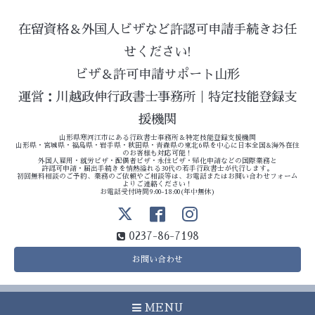
在留資格＆外国人ビザなど許認可申請手続きお任
せください!
ビザ＆許可申請サポート山形
運営：川越政伸行政書士事務所｜特定技能登録支
援機関
山形県寒河江市にある行政書士事務所＆特定技能登録支援機関
山形県・宮城県・福島県・岩手県・秋田県・青森県の東北6県を中心に日本全国&海外在住
のお客様も対応可能！
外国人雇用・就労ビザ・配偶者ビザ・永住ビザ・帰化申請などの国際業務と
許認可申請・届出手続きを情熱溢れる30代の若手行政書士が代行します。
初回無料相談のご予約、業務のご依頼やご相談等は、お電話またはお問い合わせフォーム
よりご連絡ください！
お電話受付時間9:00-18:00(年中無休)
0237-86-7198
お問い合わせ
MENU