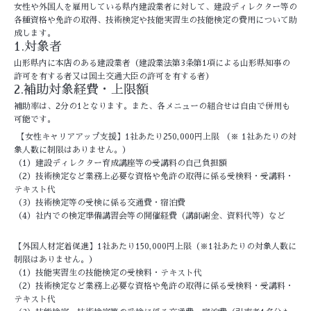
女性や外国人を雇用している県内建設業者に対して、建設ディレクター等の
各種資格や免許の取得、技術検定や技能実習生の技能検定の費用について助
成します。
1.対象者
山形県内に本店のある建設業者（建設業法第3条第1項による山形県知事の
許可を有する者又は国土交通大臣の許可を有する者）
2.補助対象経費・上限額
補助率は、2分の1となります。また、各メニューの組合せは自由で併用も
可能です。
【女性キャリアアップ支援】1社あたり250,000円上限 （※ 1社あたりの対
象人数に制限はありません。）
（1）建設ディレクター育成講座等の受講料の自己負担額
（2）技術検定など業務上必要な資格や免許の取得に係る受検料・受講料・
テキスト代
（3）技術検定等の受検に係る交通費・宿泊費
（4）社内での検定準備講習会等の開催経費（講師謝金、資料代等）など
【外国人材定着促進】1社あたり150,000円上限（※1社あたりの対象人数に
制限はありません。）
（1）技能実習生の技能検定の受検料・テキスト代
（2）技術検定など業務上必要な資格や免許の取得に係る受検料・受講料・
テキスト代