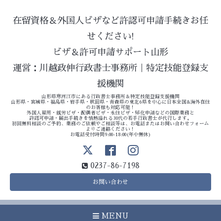
在留資格＆外国人ビザなど許認可申請手続きお任
せください!
ビザ＆許可申請サポート山形
運営：川越政伸行政書士事務所｜特定技能登録支
援機関
山形県寒河江市にある行政書士事務所＆特定技能登録支援機関
山形県・宮城県・福島県・岩手県・秋田県・青森県の東北6県を中心に日本全国&海外在住
のお客様も対応可能！
外国人雇用・就労ビザ・配偶者ビザ・永住ビザ・帰化申請などの国際業務と
許認可申請・届出手続きを情熱溢れる30代の若手行政書士が代行します。
初回無料相談のご予約、業務のご依頼やご相談等は、お電話またはお問い合わせフォーム
よりご連絡ください！
お電話受付時間9:00-18:00(年中無休)
0237-86-7198
お問い合わせ
MENU