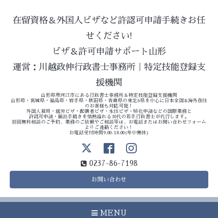
在留資格＆外国人ビザなど許認可申請手続きお任
せください!
ビザ＆許可申請サポート山形
運営：川越政伸行政書士事務所｜特定技能登録支
援機関
山形県寒河江市にある行政書士事務所＆特定技能登録支援機関
山形県・宮城県・福島県・岩手県・秋田県・青森県の東北6県を中心に日本全国&海外在住
のお客様も対応可能！
外国人雇用・就労ビザ・配偶者ビザ・永住ビザ・帰化申請などの国際業務と
許認可申請・届出手続きを情熱溢れる30代の若手行政書士が代行します。
初回無料相談のご予約、業務のご依頼やご相談等は、お電話またはお問い合わせフォーム
よりご連絡ください！
お電話受付時間9:00-18:00(年中無休)
0237-86-7198
お問い合わせ
MENU