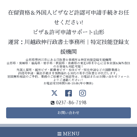
在留資格＆外国人ビザなど許認可申請手続きお任
せください!
ビザ＆許可申請サポート山形
運営：川越政伸行政書士事務所｜特定技能登録支
援機関
山形県寒河江市にある行政書士事務所＆特定技能登録支援機関
山形県・宮城県・福島県・岩手県・秋田県・青森県の東北6県を中心に日本全国&海外在住
のお客様も対応可能！
外国人雇用・就労ビザ・配偶者ビザ・永住ビザ・帰化申請などの国際業務と
許認可申請・届出手続きを情熱溢れる30代の若手行政書士が代行します。
初回無料相談のご予約、業務のご依頼やご相談等は、お電話またはお問い合わせフォーム
よりご連絡ください！
お電話受付時間9:00-18:00(年中無休)
0237-86-7198
お問い合わせ
MENU