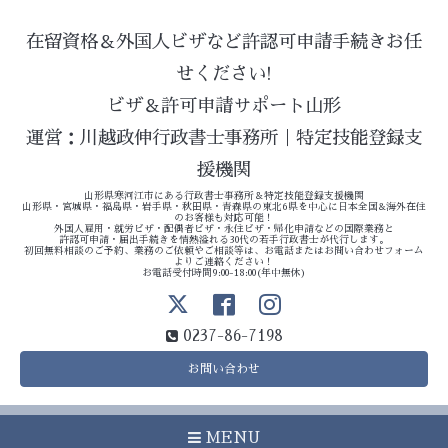
在留資格＆外国人ビザなど許認可申請手続きお任
せください!
ビザ＆許可申請サポート山形
運営：川越政伸行政書士事務所｜特定技能登録支
援機関
山形県寒河江市にある行政書士事務所＆特定技能登録支援機関
山形県・宮城県・福島県・岩手県・秋田県・青森県の東北6県を中心に日本全国&海外在住
のお客様も対応可能！
外国人雇用・就労ビザ・配偶者ビザ・永住ビザ・帰化申請などの国際業務と
許認可申請・届出手続きを情熱溢れる30代の若手行政書士が代行します。
初回無料相談のご予約、業務のご依頼やご相談等は、お電話またはお問い合わせフォーム
よりご連絡ください！
お電話受付時間9:00-18:00(年中無休)
0237-86-7198
お問い合わせ
MENU