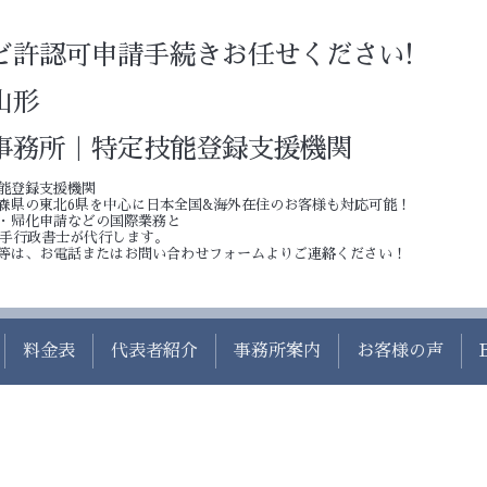
ど許認可申請手続きお任せください!
山形
事務所｜特定技能登録支援機関
能登録支援機関
森県の東北6県を中心に日本全国&海外在住のお客様も対応可能！
・帰化申請などの国際業務と
若手行政書士が代行します。
等は、お電話またはお問い合わせフォームよりご連絡ください！
料金表
代表者紹介
事務所案内
お客様の声