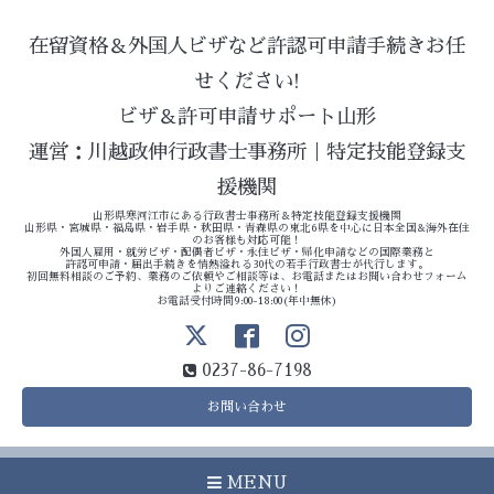
在留資格＆外国人ビザなど許認可申請手続きお任
せください!
ビザ＆許可申請サポート山形
運営：川越政伸行政書士事務所｜特定技能登録支
援機関
山形県寒河江市にある行政書士事務所＆特定技能登録支援機関
山形県・宮城県・福島県・岩手県・秋田県・青森県の東北6県を中心に日本全国&海外在住
のお客様も対応可能！
外国人雇用・就労ビザ・配偶者ビザ・永住ビザ・帰化申請などの国際業務と
許認可申請・届出手続きを情熱溢れる30代の若手行政書士が代行します。
初回無料相談のご予約、業務のご依頼やご相談等は、お電話またはお問い合わせフォーム
よりご連絡ください！
お電話受付時間9:00-18:00(年中無休)
0237-86-7198
お問い合わせ
MENU