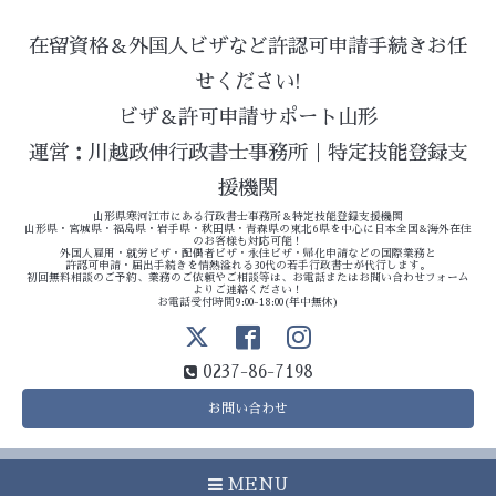
在留資格＆外国人ビザなど許認可申請手続きお任
せください!
ビザ＆許可申請サポート山形
運営：川越政伸行政書士事務所｜特定技能登録支
援機関
山形県寒河江市にある行政書士事務所＆特定技能登録支援機関
山形県・宮城県・福島県・岩手県・秋田県・青森県の東北6県を中心に日本全国&海外在住
のお客様も対応可能！
外国人雇用・就労ビザ・配偶者ビザ・永住ビザ・帰化申請などの国際業務と
許認可申請・届出手続きを情熱溢れる30代の若手行政書士が代行します。
初回無料相談のご予約、業務のご依頼やご相談等は、お電話またはお問い合わせフォーム
よりご連絡ください！
お電話受付時間9:00-18:00(年中無休)
0237-86-7198
お問い合わせ
MENU