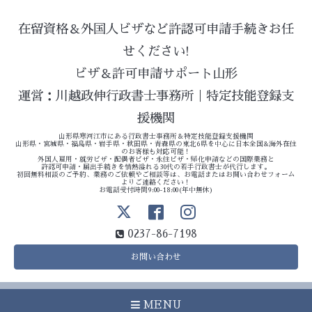
在留資格＆外国人ビザなど許認可申請手続きお任
せください!
ビザ＆許可申請サポート山形
運営：川越政伸行政書士事務所｜特定技能登録支
援機関
山形県寒河江市にある行政書士事務所＆特定技能登録支援機関
山形県・宮城県・福島県・岩手県・秋田県・青森県の東北6県を中心に日本全国&海外在住
のお客様も対応可能！
外国人雇用・就労ビザ・配偶者ビザ・永住ビザ・帰化申請などの国際業務と
許認可申請・届出手続きを情熱溢れる30代の若手行政書士が代行します。
初回無料相談のご予約、業務のご依頼やご相談等は、お電話またはお問い合わせフォーム
よりご連絡ください！
お電話受付時間9:00-18:00(年中無休)
0237-86-7198
お問い合わせ
MENU