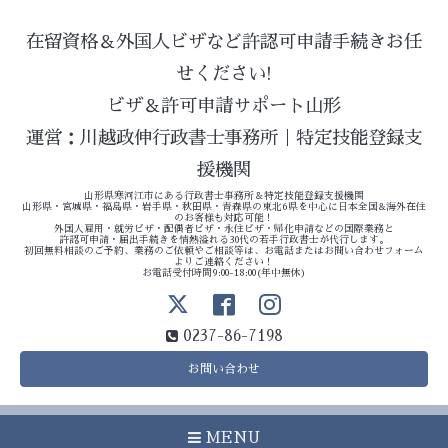
在留資格＆外国人ビザなど許認可申請手続きお任
せください!
ビザ＆許可申請サポート山形
運営：川越政伸行政書士事務所｜特定技能登録支
援機関
山形県寒河江市にある行政書士事務所＆特定技能登録支援機関
山形県・宮城県・福島県・岩手県・秋田県・青森県の東北6県を中心に日本全国&海外在住
のお客様も対応可能！
外国人雇用・就労ビザ・配偶者ビザ・永住ビザ・帰化申請などの国際業務と
許認可申請・届出手続きを情熱溢れる30代の若手行政書士が代行します。
初回無料相談のご予約、業務のご依頼やご相談等は、お電話またはお問い合わせフォーム
よりご連絡ください！
お電話受付時間9:00-18:00(年中無休)
0237-86-7198
お問い合わせ
MENU