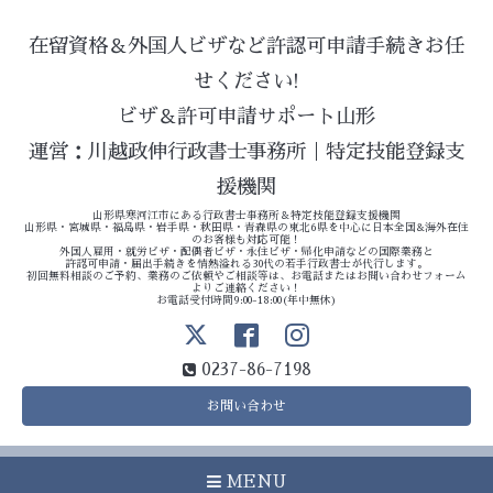
在留資格＆外国人ビザなど許認可申請手続きお任
せください!
ビザ＆許可申請サポート山形
運営：川越政伸行政書士事務所｜特定技能登録支
援機関
山形県寒河江市にある行政書士事務所＆特定技能登録支援機関
山形県・宮城県・福島県・岩手県・秋田県・青森県の東北6県を中心に日本全国&海外在住
のお客様も対応可能！
外国人雇用・就労ビザ・配偶者ビザ・永住ビザ・帰化申請などの国際業務と
許認可申請・届出手続きを情熱溢れる30代の若手行政書士が代行します。
初回無料相談のご予約、業務のご依頼やご相談等は、お電話またはお問い合わせフォーム
よりご連絡ください！
お電話受付時間9:00-18:00(年中無休)
0237-86-7198
お問い合わせ
MENU